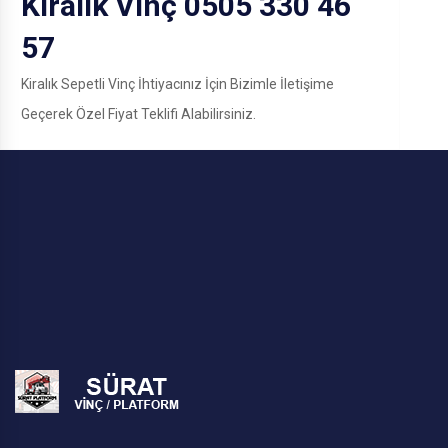
Kiralık Vinç 0505 330 46
57
Kiralık Sepetli Vinç İhtiyacınız İçin Bizimle İletişime
Geçerek Özel Fiyat Teklifi Alabilirsiniz.