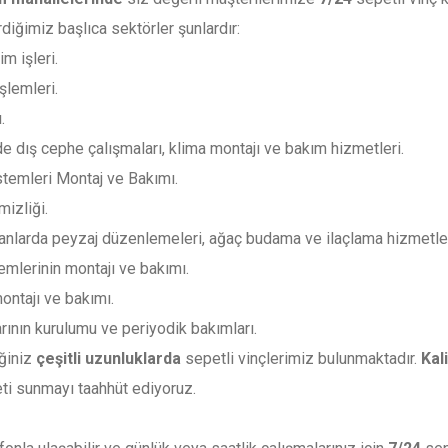
iğimiz başlıca sektörler şunlardır:
im işleri.
şlemleri.
.
nde dış cephe çalışmaları, klima montajı ve bakım hizmetleri.
stemleri Montaj ve Bakımı.
mizliği.
alanlarda peyzaj düzenlemeleri, ağaç budama ve ilaçlama hizmetler
emlerinin montajı ve bakımı.
ontajı ve bakımı.
arının kurulumu ve periyodik bakımları.
eğiniz
çeşitli uzunluklarda
sepetli vinçlerimiz bulunmaktadır.
Kal
eti sunmayı taahhüt ediyoruz.