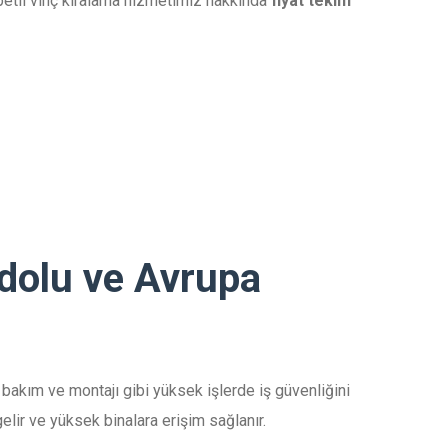
etli vinç kiralama hizmetimiz hakkında
fiyat teklifi
adolu ve Avrupa
a bakım ve montajı gibi yüksek işlerde iş güvenliğini
elir ve yüksek binalara erişim sağlanır.