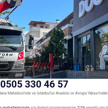
 0505 330 46 57
lana Mahallesi'nde ve İstanbul'un Anadolu ve Avrupa Yakası'ndak
m mahallelerinde
siz değerli müşterilerimize
7/24
sepetli vinç 