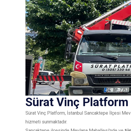
Sürat Vinç Platform
Sürat Vinç Platform, İstanbul Sancaktepe İlçesi Mev
hizmeti sunmaktadır.
Sancaktepe ilçesinde Mevlana Mahallesi'nde ve
tü