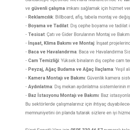
ve
güvenli çalışma
imkanı sağlamak için hizmet verd
-
Reklamcılık
: Billboard, afiş, tabela montaj ve değiş
-
Boyama ve Tadilat
: Dış cephe boyama ve tadilat i
-
Tesisat
: Çatı ve Gider Borularının Montaj ve Bakımı
-
İnşaat, Klima Bakımı ve Montaj
: İnşaat projeleri
-
Baca ve Havalandırma
: Baca ve Havalandırma Si
-
Cam Temizliği
: Yüksek binaların dış cephe cam te
-
Peyzaj, Ağaç Budama ve Ağaç İlaçlama
: Yeşil 
-
Kamera Montajı ve Bakımı
: Güvenlik kamera sist
-
Aydınlatma
: Dış mekan aydınlatma sistemlerinin m
-
Baz İstasyonu Montajı ve Bakımı
: Baz istasyonl
Bu sektörlerde çalışmalarınız için ihtiyaç duyabilec
memnuniyetini ön planda tutarak sizlere en iyi hizm