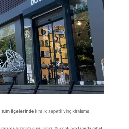
i
tüm ilçelerinde
kiralık sepetli vinç kiralama
kiralama hizmeti sunuyoruz. Yüksek noktalarda rahat