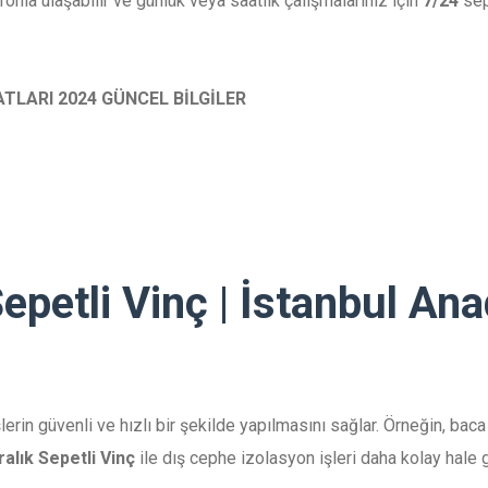
onla ulaşabilir ve günlük veya saatlik çalışmalarınız için
7/24
sep
TLARI 2024 GÜNCEL BİLGİLER
epetli Vinç | İstanbul An
şlerin güvenli ve hızlı bir şekilde yapılmasını sağlar. Örneğin, bac
alık Sepetli Vinç
ile dış cephe izolasyon işleri daha kolay hale g