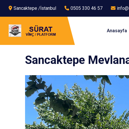
Sancaktepe /İstanbul
0505 330 46 57
info@
Anasayfa
Sancaktepe Mevlana 